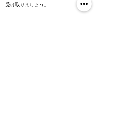
受け取りましょう。
「今夜も頑張った」でいい
夜泣きの時期は、親にとっても本当に
体力も気力も削られる時間です。「も
っとうまくあやせたら」「もっと早く
寝かしつけられたら」と自分を責めな
くていい。
泣いている子どものそばにいてあげら
れた。それだけで、今夜のあなたは十
分です。
終わりは必ずきます。今この瞬間、一
緒に乗り越えているすべてのママ・パ
パに、心からエールを送っています。
育児
育児の悩み
0歳児ママ
0歳児
夜泣き
0歳児