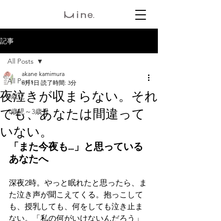
記事
All Posts
akane kamimura
All Posts
6月1日
読了時間: 3分
夜泣きが収まらない。それ
0歳児
でも、あなたは間違って
1歳児～3歳児
いない。
「また今夜も…」と思っている
あなたへ
深夜2時。やっと眠れたと思ったら、ま
た泣き声が聞こえてくる。抱っこして
も、授乳しても、何をしても泣き止ま
ない。「私の何がいけないんだろう」